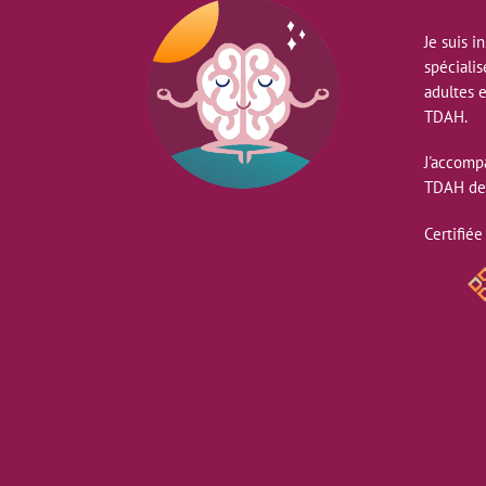
Je suis i
spéciali
adultes 
TDAH.
J'accomp
TDAH de
Certifiée